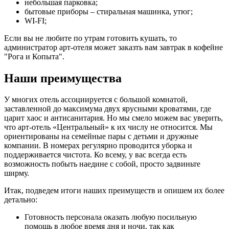
небольшая парковка;
бытовые приборы – стиральная машинка, утюг;
WI-FI;
Если вы не любите по утрам готовить кушать, то
администратор арт-отеля может заказть вам завтрак в кофейне
"Рога и Копыта".
Наши преимущества
У многих отель ассоциируется с большой комнатой,
заставленной до максимума двух ярусными кроватями, где
царит хаос и антисанитария. Но мы смело можем вас уверить,
что арт-отель «Центральный» к их числу не относится. Мы
ориентированы на семейные пары с детьми и дружные
компании. В номерах регулярно проводится уборка и
поддерживается чистота. Ко всему, у вас всегда есть
возможность побыть наедине с собой, просто задвиньте
ширму.
Итак, подведем итоги наших преимуществ и опишем их более
детально:
Готовность персонала оказать любую посильную
помощь в любое время дня и ночи, так как