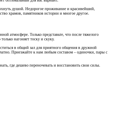
ет оптимальный для вас вариант.
тдохнуть душой. Недорогое проживание и красивейший,
ство храмов, памятников истории и многое другое.
ой атмосфере. Только представьте, что после тяжелого
только нагоняет тоску и скуку.
уститься в общий зал для приятного общения в дружной
платно. Приезжайте к нам любым составом – одиночки, пары с
нать, где дешево переночевать и восстановить свои силы.