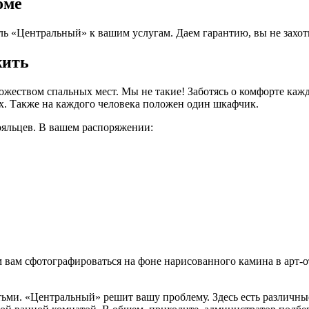
оме
ель «Центральный» к вашим услугам. Даем гарантию, вы не захоти
жить
ожеством спальных мест. Мы не такие! Заботясь о комфорте кажд
ях. Также на каждого человека положен один шкафчик.
ояльцев. В вашем распоряжении:
вам сфотографироваться на фоне нарисованного камина в арт-оте
етьми. «Центральный» решит вашу проблему. Здесь есть различн