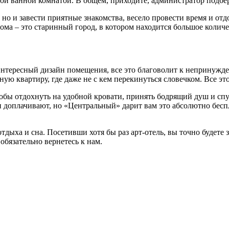
ной ванной комнатой. В общем, приходите, администратор подбер
 но и завести приятные знакомства, весело провести время и о
ма – это старинный город, в котором находится большое количе
тересный дизайн помещения, все это благоволит к непринужденн
ую квартиру, где даже не с кем перекинуться словечком. Все это 
чтобы отдохнуть на удобной кровати, принять бодрящий душ и сп
 и доплачивают, но «Центральный» дарит вам это абсолютно бес
ыха и сна. Посетивши хотя бы раз арт-отель, вы точно будете з
обязательно вернетесь к нам.