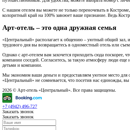
путешественников. Для удобства, можете выбрать номер с лич
С нашим отелем вы можете не только переночевать в Костроме,
колоритный край на 100% завоюет ваше признание. Ведь Костро
Арт-отель – это одна дружная семья
«Центральный» располагает к общению – уютный общий зал, ин
трудового дня вы возвращаетесь в одноместный отель или съемн
Однако с арт-отелем вам захочется приходить сюда поскорее, 
компании соседей. Согласитесь, за такую атмосферу люди еще
детьми и компании.
Мы экономим ваши деньги и предоставляем уютное место для отд
«Центральный» не сомневается, что посетив нас единожды, вы 
2026 © Арт-отель «Центральный». Все права защищены.
+7 (4942) 496-727
Заказать звонок
Заказать звонок